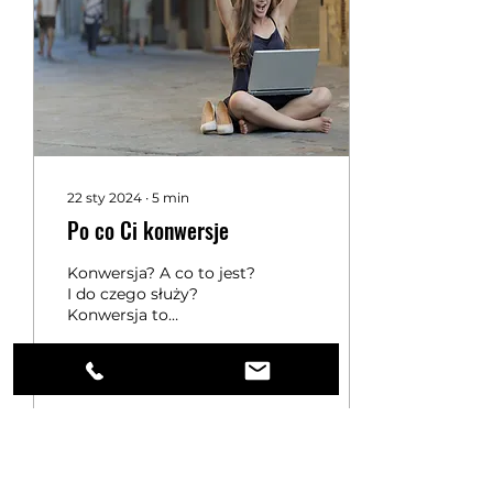
22 sty 2024
∙
5
min
Po co Ci konwersje
Konwersja? A co to jest?
I do czego służy? ​
Konwersja to
„ukończona działalność
(online lub offline)
mająca znaczenie dla
powodzenia...
152
0