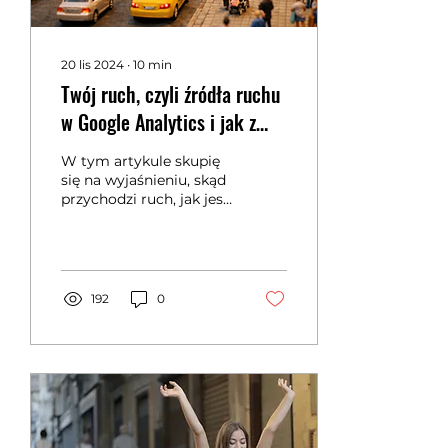
20 lis 2024
∙
10
min
Twój ruch, czyli źródła ruchu
w Google Analytics i jak z
nich korzystać
W tym artykule skupię
się na wyjaśnieniu, skąd
przychodzi ruch, jak jest
zapisywany w raportach
i czego można się z
niego dowiedzieć.
192
0