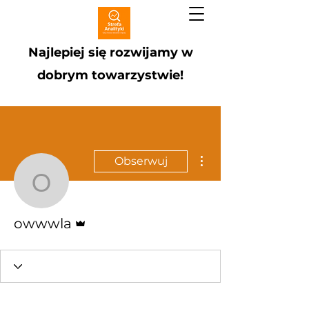
Najlepiej się rozwijamy w
dobrym towarzystwie!
Więcej działań
Obserwuj
owwwla
Administrator
owwwla