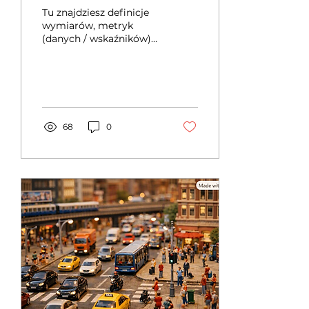
Tu znajdziesz definicje
wymiarów, metryk
(danych / wskaźników)
oraz innych terminów,
które spotykasz w
interfejsie GA4 lub w
kontekście tego
narzędzia.
68
0