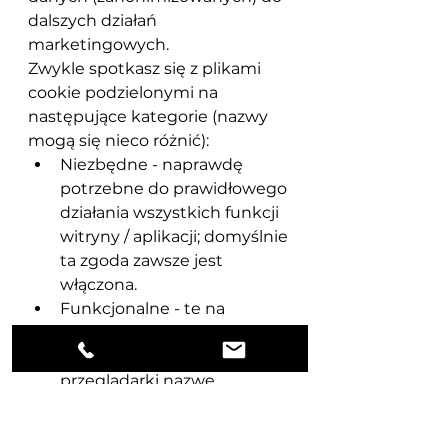
dalszych działań 
marketingowych.
Zwykle spotkasz się z plikami 
cookie podzielonymi na 
następujące kategorie (nazwy 
mogą się nieco różnić):
Niezbędne - naprawdę 
potrzebne do prawidłowego 
działania wszystkich funkcji 
witryny / aplikacji; domyślnie 
ta zgoda zawsze jest 
włączona.
Funkcjonalne - te na 
przykład zapamiętują w 
pamięci podręcznej 
przeglądarki nazwę 
użytkownika lub adres, żeby 
szybciej uzupełniać 