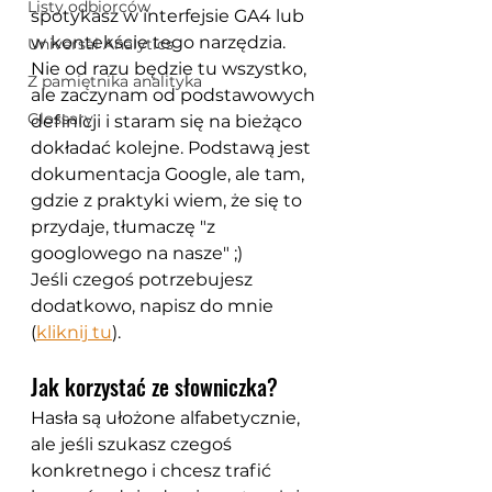
Listy odbiorców
spotykasz w interfejsie GA4 lub 
w kontekście tego narzędzia. 
Universal Analytics
Nie od razu będzie tu wszystko, 
Z pamiętnika analityka
ale zaczynam od podstawowych 
Glossary
definicji i staram się na bieżąco 
dokładać kolejne. Podstawą jest 
dokumentacja Google, ale tam, 
gdzie z praktyki wiem, że się to 
przydaje, tłumaczę "z 
googlowego na nasze" ;)
Jeśli czegoś potrzebujesz 
dodatkowo, napisz do mnie 
(
kliknij tu
).
Jak korzystać ze słowniczka? 
Hasła są ułożone alfabetycznie, 
ale jeśli szukasz czegoś 
konkretnego i chcesz trafić 