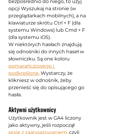
bezpośrednio do niego, to użyj 
opcji Wyszukaj na stronie (w 
przeglądarkach mobilnych), a na 
klawiaturze skrótu Ctrl + F (dla 
systemu Windows) lub Cmd + F 
(dla systemu iOS).
W niektórych hasłach znajdują 
się odnośniki do innych haseł w 
słowniczku. Są one koloru 
pomarańczowego i 
podkreślone
. Wystarczy, że 
klikniesz w odnośnik, żeby 
przenieść się do opisującego go 
hasła.
Aktywni użytkownicy
Użytkownik jest w GA4 liczony 
jako aktywny, jeśli rozpoczął 
sesję z zaangażowaniem
,
 czyli 