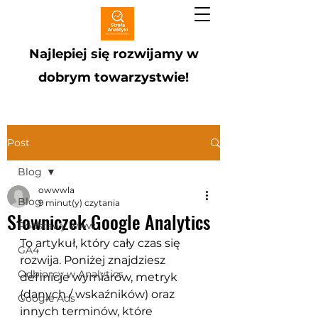
Najlepiej się rozwijamy w
dobrym towarzystwie!
Post
Blog
owwwla
Blog
9 minut(y) czytania
Słowniczek Google Analytics
Podstawy www
To artykuł, który cały czas się 
GA4
rozwija. Poniżej znajdziesz 
Odbiorcy w Analytics
definicje wymiarów, metryk 
(danych / wskaźników) oraz 
Google Ads
innych terminów, które 